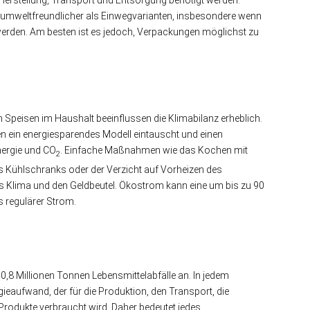
Herstellung, Transport und Entsorgung benötigt werden.
mweltfreundlicher als Einwegvarianten, insbesondere wenn
werden. Am besten ist es jedoch, Verpackungen möglichst zu
 Speisen im Haushalt beeinflussen die Klimabilanz erheblich.
n ein energiesparendes Modell eintauscht und einen
nergie und CO
. Einfache Maßnahmen wie das Kochen mit
2
s Kühlschranks oder der Verzicht auf Vorheizen des
 Klima und den Geldbeutel. Ökostrom kann eine um bis zu 90
s regulärer Strom.
10,8 Millionen Tonnen Lebensmittelabfälle an. In jedem
gieaufwand, der für die Produktion, den Transport, die
rodukte verbraucht wird. Daher bedeutet jedes