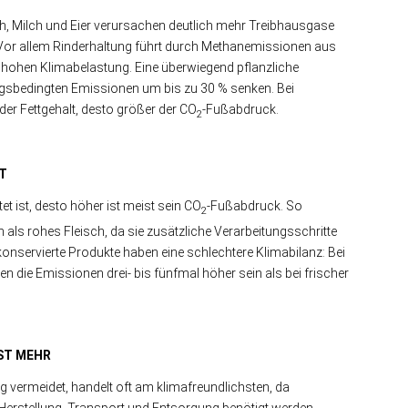
ch, Milch und Eier verursachen deutlich mehr Treibhausgase
. Vor allem Rinderhaltung führt durch Methanemissionen aus
 hohen Klimabelastung. Eine überwiegend pflanzliche
gsbedingten Emissionen um bis zu 30 % senken. Bei
 der Fettgehalt, desto größer der CO
-Fußabdruck.
2
RT
tet ist, desto höher ist meist sein CO
-Fußabdruck. So
2
ls rohes Fleisch, da sie zusätzliche Verarbeitungsschritte
konservierte Produkte haben eine schlechtere Klimabilanz: Bei
die Emissionen drei- bis fünfmal höher sein als bei frischer
ST MEHR
 vermeidet, handelt oft am klimafreundlichsten, da