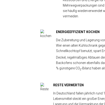
Ressourcen und Energie für 
Mehrwegverpackungen sind u
sie häufig wiederverwendet 
vermeiden.
ENERGIEEFFIZIENT KOCHEN
Die Zubereitung und Lagerung von
Wer einen alten Kühlschrank gege
Schnellkochtopf benutzt, spart E
Deckel, regelmäßiges Abtauen de
Backofens schonen ebenfalls das
% günstigere CO
-Bilanz haben al
2
RESTE VERWERTEN
In Deutschland fallen jährlich rund 
Lebensmittel steckt ein großer Ener
Lagerung und die Vermarktung der P