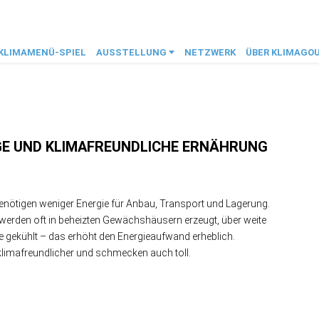
KLIMAMENÜ-SPIEL
AUSSTELLUNG
NETZWERK
ÜBER KLIMAGO
1.1 Was treibt das Gas im
1.4 Klimaschutzziele der
2. Klimaschnäppchen
11. Ver(sch)wendet
1.2 Treibhausgase
5. Schwein gehabt
10. Deckel drauf
1.3 Wieviel CO
7. Aufgetischt
9. Unverpackt
3. Reisefieber
8. Besiegelt
6. Rindvieh
4. Platz da
2
Stadt Frankfurt am Main
Haus?
verursachen wir?
GE UND KLIMAFREUNDLICHE ERNÄHRUNG
ötigen weniger Energie für Anbau, Transport und Lagerung.
werden oft in beheizten Gewächshäusern erzeugt, über weite
ge gekühlt – das erhöht den Energieaufwand erheblich.
klimafreundlicher und schmecken auch toll.