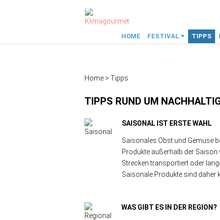
HOME
FESTIVAL
TIPPS
FAMILIENSONNTAG 2023
Festival 24
Festival 22
Rückblick
Home
>
Tipps
TIPPS RUND UM NACHHALTI
SAISONAL IST ERSTE WAHL
Saisonales Obst und Gemüse ben
Produkte außerhalb der Saison 
Strecken transportiert oder lan
Saisonale Produkte sind daher 
WAS GIBT ES IN DER REGION?