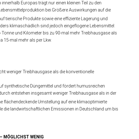
innerhalb Europas trägt nur einen kleinen Teil zu den
Lebensmittelproduktion bei.Größere Auswirkungen auf die
uf tierische Produkte sowie eine effiziente Lagerung und
ders klimaschädlich sind jedoch eingeflogene Lebensmittel:
ro Tonne und Kilometer bis zu 90-mal mehr Treibhausgase als
wa 15-mal mehr als per Lkw.
ht weniger Treibhausgase als die konventionelle
uf synthetische Düngemittel und fördert humusreichen
durch entstehen insgesamt weniger Treibhausgase als in der
ne flächendeckende Umstellung auf eine klimaoptimierte
 die landwirtschaftlichen Emissionen in Deutschland um bis
 – MÖGLICHST WENIG