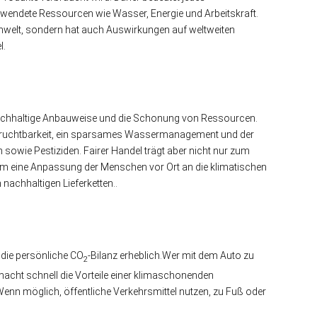
endete Ressourcen wie Wasser, Energie und Arbeitskraft.
Umwelt, sondern hat auch Auswirkungen auf weltweiten
l.
nachhaltige Anbauweise und die Schonung von Ressourcen.
nfruchtbarkeit, ein sparsames Wassermanagement und der
n sowie Pestiziden. Fairer Handel trägt aber nicht nur zum
dem eine Anpassung der Menschen vor Ort an die klimatischen
achhaltigen Lieferketten..
 die persönliche CO
-Bilanz erheblich.Wer mit dem Auto zu
2
 macht schnell die Vorteile einer klimaschonenden
enn möglich, öffentliche Verkehrsmittel nutzen, zu Fuß oder