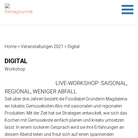
HOME
FESTIVAL
TIPPS
KLIMAMENÜ-SPIEL
AUSSTELLUNG
NETZWERK
ÜBER KLIMAGOURMET
PRESSE
NETZWERKERKLÄRUNG
IMPRESSUM
DATENSCHUTZ
Festival 24
FAMILIENSONNTAG 2023
Festival 22
Rückblick
1.1 Was treibt das Gas im Haus?
1.2 Treibhausgase
1.3 Wieviel CO
1.4 Klimaschutzziele der Stadt Frankfurt am Main
2. Klimaschnäppchen
3. Reisefieber
4. Platz da
5. Schwein gehabt
6. Rindvieh
7. Aufgetischt
8. Besiegelt
9. Unverpackt
10. Deckel drauf
11. Ver(sch)wendet
verursachen wir?
2
Home
> Veranstaltungen 2021 >
Digital
DIGITAL
Workshop
LIVE-WORKSHOP: SAISONAL,
REGIONAL, WENIGER ABFALL
Seit über drei Jahren bezieht die Foodlabel Gründerin Magdalena
ein lokales Gemüsekisten-Abo mit saisonalen und regionalen
Produkten. Mit der Zeit hat sie Strategien entwickelt, wie sich das
Kochen mit Gemüsekiste einfach planen und kreativ umsetzen
lässt. In einem lockeren Gespräch wird sie ihre Erfahrungen an
diesem Abend teilen und freut sich auf einen spannenden