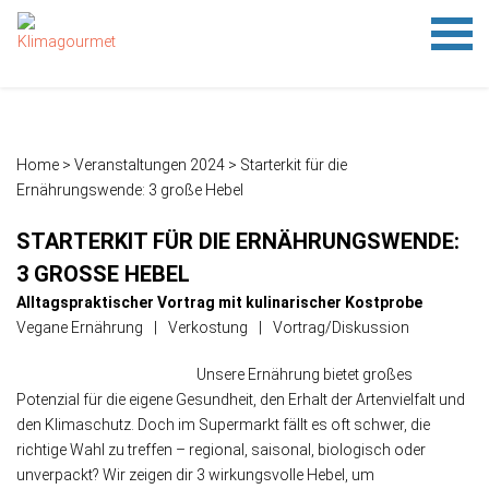
HOME
FESTIVAL
TIPPS
KLIMAMENÜ-SPIEL
AUSSTELLUNG
NETZWERK
ÜBER KLIMAGOURMET
PRESSE
NETZWERKERKLÄRUNG
IMPRESSUM
DATENSCHUTZ
Festival 24
FAMILIENSONNTAG 2023
Festival 22
Rückblick
1.1 Was treibt das Gas im Haus?
1.2 Treibhausgase
1.3 Wieviel CO
1.4 Klimaschutzziele der Stadt Frankfurt am Main
2. Klimaschnäppchen
3. Reisefieber
4. Platz da
5. Schwein gehabt
6. Rindvieh
7. Aufgetischt
8. Besiegelt
9. Unverpackt
10. Deckel drauf
11. Ver(sch)wendet
verursachen wir?
2
Home
> Veranstaltungen 2024 >
Starterkit für die
Ernährungswende: 3 große Hebel
STARTERKIT FÜR DIE ERNÄHRUNGSWENDE:
3 GROSSE HEBEL
Alltagspraktischer Vortrag mit kulinarischer Kostprobe
Vegane Ernährung
Verkostung
Vortrag/Diskussion
Unsere Ernährung bietet großes
Potenzial für die eigene Gesundheit, den Erhalt der Artenvielfalt und
den Klimaschutz. Doch im Supermarkt fällt es oft schwer, die
richtige Wahl zu treffen – regional, saisonal, biologisch oder
unverpackt? Wir zeigen dir 3 wirkungsvolle Hebel, um