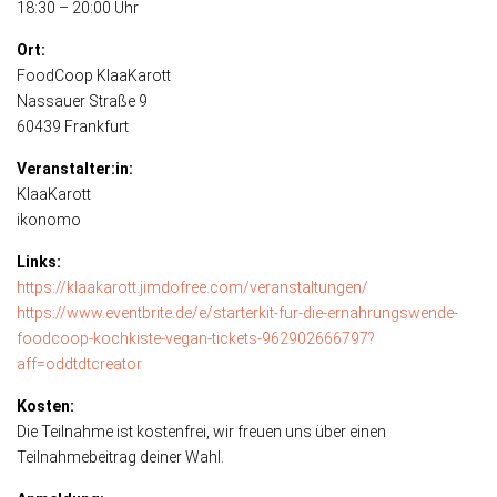
18:30 – 20:00 Uhr
Ort:
FoodCoop KlaaKarott
Nassauer Straße 9
60439 Frankfurt
Veranstalter:in:
KlaaKarott
ikonomo
Links:
https://klaakarott.jimdofree.com/veranstaltungen/
https://www.eventbrite.de/e/starterkit-fur-die-ernahrungswende-
foodcoop-kochkiste-vegan-tickets-962902666797?
aff=oddtdtcreator
Kosten:
Die Teilnahme ist kostenfrei, wir freuen uns über einen
Teilnahmebeitrag deiner Wahl.