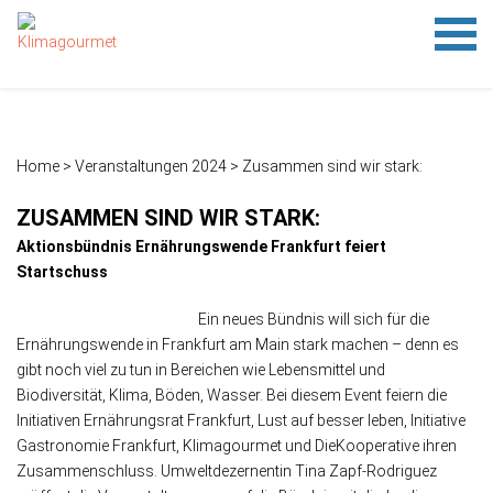
HOME
FESTIVAL
TIPPS
KLIMAMENÜ-SPIEL
AUSSTELLUNG
NETZWERK
ÜBER KLIMAGOURMET
PRESSE
NETZWERKERKLÄRUNG
IMPRESSUM
DATENSCHUTZ
Festival 24
FAMILIENSONNTAG 2023
Festival 22
Rückblick
1.1 Was treibt das Gas im Haus?
1.2 Treibhausgase
1.3 Wieviel CO
1.4 Klimaschutzziele der Stadt Frankfurt am Main
2. Klimaschnäppchen
3. Reisefieber
4. Platz da
5. Schwein gehabt
6. Rindvieh
7. Aufgetischt
8. Besiegelt
9. Unverpackt
10. Deckel drauf
11. Ver(sch)wendet
verursachen wir?
2
Home
> Veranstaltungen 2024 >
Zusammen sind wir stark:
ZUSAMMEN SIND WIR STARK:
Aktionsbündnis Ernährungswende Frankfurt feiert
Startschuss
Ein neues Bündnis will sich für die
Ernährungswende in Frankfurt am Main stark machen – denn es
gibt noch viel zu tun in Bereichen wie Lebensmittel und
Biodiversität, Klima, Böden, Wasser. Bei diesem Event feiern die
Initiativen Ernährungsrat Frankfurt, Lust auf besser leben, Initiative
Gastronomie Frankfurt, Klimagourmet und DieKooperative ihren
Zusammenschluss. Umweltdezernentin Tina Zapf-Rodriguez