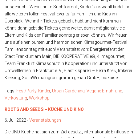
ausgebucht. Wenn ihr im Suchformat „Kinder“ auswählt findet ihr
alle weiteren tollen Festival-Events für Familien und Kids im
Überblick. Wenn ihr Tickets gebucht habt und nicht kommen
könnt, dann gebt die Tickets gerne weiter, damit möglichst viele
Eltern und Kids den Familiensonntag erleben können. Wir freuen
uns auf einen bunten und harmonischen Klimagourmet-Festival
Familiensonntag mit euch! Veranstaltet von: Energiereferat der
Stadt Frankfurt am Main, DIE KOOPERATIVE eG, Klimagourmet,
Team Frankfurt Klimaschutz In Kooperation und unterstützt von:
Umweltlernen in Frankfurt e. V., Plastik sparen – Petra Kreß, Imkerei
Kleebrig, SoLaWi maingrün, gramm genau GmbH, biokaiser
Tags:
Fest/Party
,
Kinder
,
Urban Gardening
,
Vegane Ernährung
,
Verkostung
,
Workshop
ROOTS AND SEEDS – KÜCHE UND KINO
6. Juli 2022 -
Veranstaltungen
Die UND-Küche hat sich zum Ziel gesetzt, internationale Einflüsse in