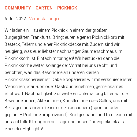
COMMUNITY – GARTEN – PICKNICK
6. Juli 2022 -
Veranstaltungen
Wir laden ein – zu einem Picknick in einem der größten
Bürgergärten Frankfurts. Bringt euren eigenen Picknickkorb mit
Besteck, Tellern und einer Picknickdecke mit. Zudem sind wir
neugierig, was euer liebster nachhaltiger Gaumenschmaus im
Picknickkorb ist. Einfach mitbringen! Wir bestücken dann die
Picknickkörbe weiter, solange der Vorrat bei uns reicht, und
berichten, was das Besondere an unseren kleinen
Picknicknaschereien ist. Dabei kooperieren wir mit verschiedensten
Menschen, Start-ups oder Gastrounternehmen, gemeinsames
Stichwort: Nachhaltigkeit. Zur weiteren Unterhaltung bitten wir die
Bewohner:innen, Akteur:innen, Künstler:innen des Gallus, uns mit
Beiträgen aus ihrem Repertoire zu bereichern (spontan oder
geplant – Profi oder improvisiert). Seid gespannt und freut euch mit
uns auf tolle Klimagourmet-Tage und unser Gartenpicknick als
eines der Highlights!