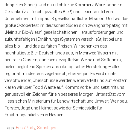
doppelten Sinne!). Und natürlich keine Kommerz-Ware, sondern
Getränke (v. a. frisch gezapftes Bier!) und Lebensmittel von
Unternehmen mit Impact & gesellschaftlicher Mission. Und wo das
große Oktoberfest im deutschen Süden sich zwanghaft-patzig mit
„Nein zur Bio-Wiesn” gesellschaftlichen Herausforderungen und
zukunftsfähigen (Ernährungs)Systemen verschließt, ist bei uns
alles bio – und das zu fairen Preisen. Wir schenken das
nachhaltigste Bier Deutschlands aus, in Mehrwegfässern mit
neutralen Gläsern, daneben gezapfte Bio-Weine und Softdrinks,
bieten begleitend Speisen aus ökologischer Herstellung – alles
regional, mindestens vegetarisch, eher vegan. Es wird nichts
verschwendet, Überschüsse werden weiterverteilt und auf Postern
klären wir über Food Waste auf. Kommt vorbei und setzt mit uns
genussvoll ein Zeichen für ein besseres Morgen. Unterstützt vom
Hessischen Ministerium für Landwirtschaft und Umwelt, Weinbau,
Forsten, Jagd und Heimat sowie der Servicestelle für
Ernährungsinitiativen in Hessen.
Tags:
Fest/Party
,
Sonstiges