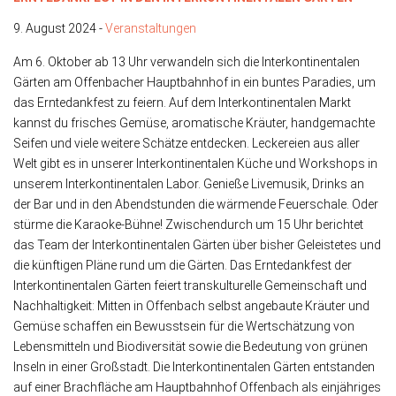
9. August 2024 -
Veranstaltungen
Am 6. Oktober ab 13 Uhr verwandeln sich die Interkontinentalen
Gärten am Offenbacher Hauptbahnhof in ein buntes Paradies, um
das Erntedankfest zu feiern. Auf dem Interkontinentalen Markt
kannst du frisches Gemüse, aromatische Kräuter, handgemachte
Seifen und viele weitere Schätze entdecken. Leckereien aus aller
Welt gibt es in unserer Interkontinentalen Küche und Workshops in
unserem Interkontinentalen Labor. Genieße Livemusik, Drinks an
der Bar und in den Abendstunden die wärmende Feuerschale. Oder
stürme die Karaoke-Bühne! Zwischendurch um 15 Uhr berichtet
das Team der Interkontinentalen Gärten über bisher Geleistetes und
die künftigen Pläne rund um die Gärten. Das Erntedankfest der
Interkontinentalen Gärten feiert transkulturelle Gemeinschaft und
Nachhaltigkeit: Mitten in Offenbach selbst angebaute Kräuter und
Gemüse schaffen ein Bewusstsein für die Wertschätzung von
Lebensmitteln und Biodiversität sowie die Bedeutung von grünen
Inseln in einer Großstadt. Die Interkontinentalen Gärten entstanden
auf einer Brachfläche am Hauptbahnhof Offenbach als einjähriges