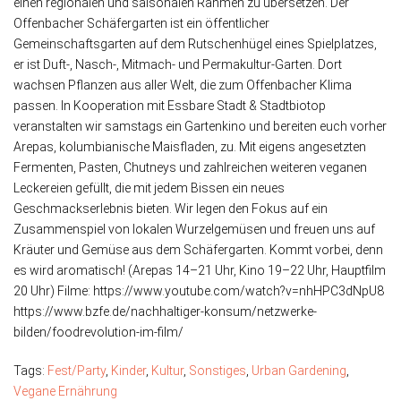
einen regionalen und saisonalen Rahmen zu übersetzen. Der
Offenbacher Schäfergarten ist ein öffentlicher
Gemeinschaftsgarten auf dem Rutschenhügel eines Spielplatzes,
er ist Duft-, Nasch-, Mitmach- und Permakultur-Garten. Dort
wachsen Pflanzen aus aller Welt, die zum Offenbacher Klima
passen. In Kooperation mit Essbare Stadt & Stadtbiotop
veranstalten wir samstags ein Gartenkino und bereiten euch vorher
Arepas, kolumbianische Maisfladen, zu. Mit eigens angesetzten
Fermenten, Pasten, Chutneys und zahlreichen weiteren veganen
Leckereien gefüllt, die mit jedem Bissen ein neues
Geschmackserlebnis bieten. Wir legen den Fokus auf ein
Zusammenspiel von lokalen Wurzelgemüsen und freuen uns auf
Kräuter und Gemüse aus dem Schäfergarten. Kommt vorbei, denn
es wird aromatisch! (Arepas 14–21 Uhr, Kino 19–22 Uhr, Hauptfilm
20 Uhr) Filme: https://www.youtube.com/watch?v=nhHPC3dNpU8
https://www.bzfe.de/nachhaltiger-konsum/netzwerke-
bilden/foodrevolution-im-film/
Tags:
Fest/Party
,
Kinder
,
Kultur
,
Sonstiges
,
Urban Gardening
,
Vegane Ernährung