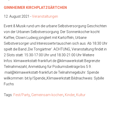
GINNHEIMER KIRCHPLATZGÄRTCHEN
12. August 2021 -
Veranstaltungen
Event & Musik rund um die urbane Selbstversorgung Geschichten
von der Urbanen Selbstversorgung: Der Sonnenkocher kocht
Kaffee, Clown Ludwig jongliert mit Kartoffeln, Urbane
Selbstversorger und Interessierte tauschen sich aus. Ab 18:30 Uhr
spielt die Band ‚Die Tongärtner‘. ACHTUNG, Veranstaltung findet in
2 Slots statt: 15:30-17:00 Uhr und 18:30-21:00 Uhr Weitere
Infos: klimawerkstatt-frankfurt.de @klimawerkstatt Begrenzte
Teilnahmezahl, Anmeldung für Podiumsbeiträge bis 5.9.:
mail@klimawerkstatt-frankfurt.de Teilnahmegebühr: Spende
willkommen: bit.ly/Spende_Klimawerkstatt Bildnachweis: Sybille
Fuchs
Tags:
Fest/Party
,
Gemeinsam kochen
,
Kinder
,
Kultur