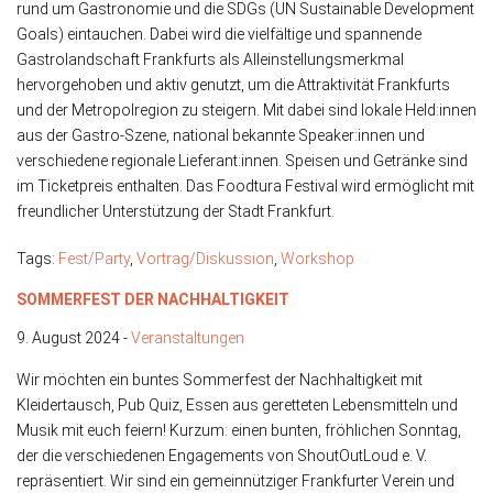
rund um Gastronomie und die SDGs (UN Sustainable Development
Goals) eintauchen. Dabei wird die vielfältige und spannende
Gastrolandschaft Frankfurts als Alleinstellungsmerkmal
hervorgehoben und aktiv genutzt, um die Attraktivität Frankfurts
und der Metropolregion zu steigern. Mit dabei sind lokale Held:innen
aus der Gastro-Szene, national bekannte Speaker:innen und
verschiedene regionale Lieferant:innen. Speisen und Getränke sind
im Ticketpreis enthalten. Das Foodtura Festival wird ermöglicht mit
freundlicher Unterstützung der Stadt Frankfurt.
Tags:
Fest/Party
,
Vortrag/Diskussion
,
Workshop
SOMMERFEST DER NACHHALTIGKEIT
9. August 2024 -
Veranstaltungen
Wir möchten ein buntes Sommerfest der Nachhaltigkeit mit
Kleidertausch, Pub Quiz, Essen aus geretteten Lebensmitteln und
Musik mit euch feiern! Kurzum: einen bunten, fröhlichen Sonntag,
der die verschiedenen Engagements von ShoutOutLoud e. V.
repräsentiert. Wir sind ein gemeinnütziger Frankfurter Verein und