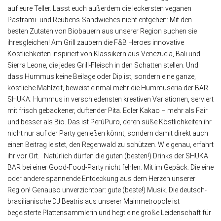
auf eure Teller. Lasst euch außerdem die leckersten veganen
Pastrami- und Reubens-Sandwiches nicht entgehen: Mit den
besten Zutaten von Biobauern aus unserer Region suchen sie
ihresgleichen! Am Grill zaubern die F&B Heroes innovative
Köstlichkeiten inspiriert von Klassikern aus Venezuela, Bali und
Sierra Leone, die jedes Grill-Fleisch in den Schatten stellen. Und
dass Hummus keine Beilage oder Dip ist, sondern eine ganze,
köstliche Mahlzeit, beweist einmal mehr die Hummuseria der BAR
SHUKA: Hummus in verschiedensten kreativen Variationen, serviert
mit frisch gebackener, duftender Pita. Edler Kakao – mehr als Fair
und besser als Bio. Das ist PerúPuro, deren süße Köstlichkeiten ihr
nicht nur auf der Party genießen könnt, sondern damit direkt auch
einen Beitrag leistet, den Regenwald zu schützen. Wie genau, erfahrt
ihr vor Ort. Natürlich dürfen die guten (besten!) Drinks der SHUKA
BAR bei einer Good-Food-Party nicht fehlen. Mit im Gepäck: Die eine
oder andere spannende Entdeckung aus dem Herzen unserer
Region! Genauso unverzichtbar: gute (beste!) Musik. Die deutsch-
brasilianische DJ Beatris aus unserer Mainmetropole ist
begeisterte Plattensammlerin und hegt eine große Leidenschaft für