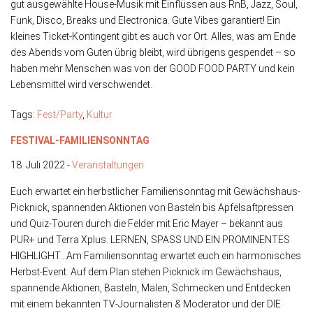
gut ausgewählte House-Musik mit Einflüssen aus RnB, Jazz, Soul,
Funk, Disco, Breaks und Electronica. Gute Vibes garantiert! Ein
kleines Ticket-Kontingent gibt es auch vor Ort. Alles, was am Ende
des Abends vom Guten übrig bleibt, wird übrigens gespendet – so
haben mehr Menschen was von der GOOD FOOD PARTY und kein
Lebensmittel wird verschwendet.
Tags:
Fest/Party
,
Kultur
FESTIVAL-FAMILIENSONNTAG
18. Juli 2022 -
Veranstaltungen
Euch erwartet ein herbstlicher Familiensonntag mit Gewächshaus-
Picknick, spannenden Aktionen von Basteln bis Apfelsaftpressen
und Quiz-Touren durch die Felder mit Eric Mayer – bekannt aus
PUR+ und Terra Xplus. LERNEN, SPASS UND EIN PROMINENTES
HIGHLIGHT…Am Familiensonntag erwartet euch ein harmonisches
Herbst-Event. Auf dem Plan stehen Picknick im Gewächshaus,
spannende Aktionen, Basteln, Malen, Schmecken und Entdecken
mit einem bekannten TV-Journalisten & Moderator und der DIE