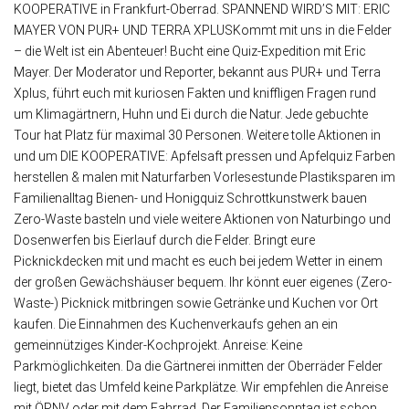
KOOPERATIVE in Frankfurt-Oberrad. SPANNEND WIRD’S MIT: ERIC
MAYER VON PUR+ UND TERRA XPLUSKommt mit uns in die Felder
– die Welt ist ein Abenteuer! Bucht eine Quiz-Expedition mit Eric
Mayer. Der Moderator und Reporter, bekannt aus PUR+ und Terra
Xplus, führt euch mit kuriosen Fakten und kniffligen Fragen rund
um Klimagärtnern, Huhn und Ei durch die Natur. Jede gebuchte
Tour hat Platz für maximal 30 Personen. Weitere tolle Aktionen in
und um DIE KOOPERATIVE: Apfelsaft pressen und Apfelquiz Farben
herstellen & malen mit Naturfarben Vorlesestunde Plastiksparen im
Familienalltag Bienen- und Honigquiz Schrottkunstwerk bauen
Zero-Waste basteln und viele weitere Aktionen von Naturbingo und
Dosenwerfen bis Eierlauf durch die Felder. Bringt eure
Picknickdecken mit und macht es euch bei jedem Wetter in einem
der großen Gewächshäuser bequem. Ihr könnt euer eigenes (Zero-
Waste-) Picknick mitbringen sowie Getränke und Kuchen vor Ort
kaufen. Die Einnahmen des Kuchenverkaufs gehen an ein
gemeinnütziges Kinder-Kochprojekt. Anreise: Keine
Parkmöglichkeiten. Da die Gärtnerei inmitten der Oberräder Felder
liegt, bietet das Umfeld keine Parkplätze. Wir empfehlen die Anreise
mit ÖPNV oder mit dem Fahrrad. Der Familiensonntag ist schon