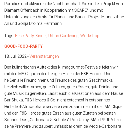
Paradies und aktivieren die Nachbarschaft. Sie sind ein Projekt von
Diamant Offenbach in Kooperation mit SCAPE° und mit
Unterstützung des Amts für Planen und Bauen. Projektleitung: Jihae
An und Sonja Drolma Herrmann.
Tags:
Fest/Party
,
Kinder
,
Urban Gardening
,
Workshop
GOOD-FOOD-PARTY
18. Juli 2022 -
Veranstaltungen
Den kulinarischen Auftakt des Klimagourmet-Festivals feiern wir
mit der IMA Clique in den heiligen Hallen der F&B Heroes. Und
heißen alle Freundinnen und Freunde des guten Geschmacks
herzlich willkommen, gute Zutaten, gutes Essen, gute Drinks und
gute Musik zu genießen. Lasst euch die Kreationen aus dem Hause
Bar Shuka, F&B Heroes & Co. nicht entgehen! In entspannter
Hinterhof-Atmosphäre servieren wir zusammen mit der IMA Clique
und den F&B Heroes gutes Essen aus guten Zutaten bei besten
Sounds: Das „Carbonara & Bubbles“ Pop-Up by IMA x PPURA feiert
seine Premiere und zaubert unfassbar cremige Veggie-Carbonara