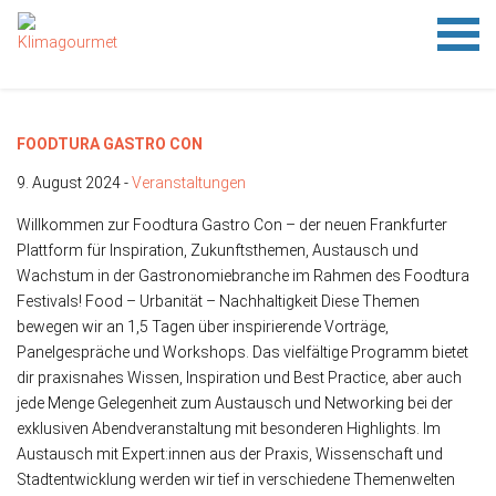
HOME
FESTIVAL
TIPPS
KLIMAMENÜ-SPIEL
AUSSTELLUNG
NETZWERK
ÜBER KLIMAGOURMET
PRESSE
NETZWERKERKLÄRUNG
IMPRESSUM
DATENSCHUTZ
Festival 24
FAMILIENSONNTAG 2023
Festival 22
Rückblick
1.1 Was treibt das Gas im Haus?
1.2 Treibhausgase
1.3 Wieviel CO
1.4 Klimaschutzziele der Stadt Frankfurt am Main
2. Klimaschnäppchen
3. Reisefieber
4. Platz da
5. Schwein gehabt
6. Rindvieh
7. Aufgetischt
8. Besiegelt
9. Unverpackt
10. Deckel drauf
11. Ver(sch)wendet
verursachen wir?
2
FOODTURA GASTRO CON
9. August 2024 -
Veranstaltungen
Willkommen zur Foodtura Gastro Con – der neuen Frankfurter
Plattform für Inspiration, Zukunftsthemen, Austausch und
Wachstum in der Gastronomiebranche im Rahmen des Foodtura
Festivals! Food – Urbanität – Nachhaltigkeit Diese Themen
bewegen wir an 1,5 Tagen über inspirierende Vorträge,
Panelgespräche und Workshops. Das vielfältige Programm bietet
dir praxisnahes Wissen, Inspiration und Best Practice, aber auch
jede Menge Gelegenheit zum Austausch und Networking bei der
exklusiven Abendveranstaltung mit besonderen Highlights. Im
Austausch mit Expert:innen aus der Praxis, Wissenschaft und
Stadtentwicklung werden wir tief in verschiedene Themenwelten